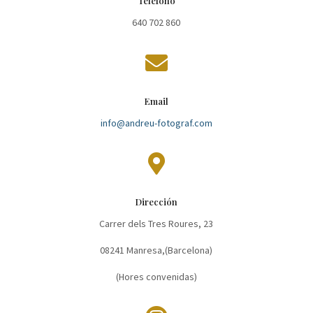
Teléfono
640 702 860

Email
info@andreu-fotograf.com

Dirección
Carrer dels Tres Roures, 23
08241 Manresa,(Barcelona)
(Hores convenidas)