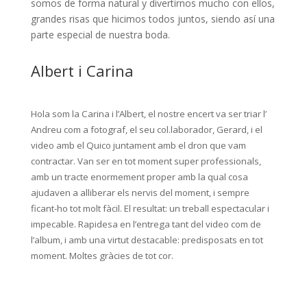
somos de forma natural y divertirnos mucho con ellos,
grandes risas que hicimos todos juntos, siendo así una
parte especial de nuestra boda.
Albert i Carina
Hola som la Carina i l’Albert, el nostre encert va ser triar l’
Andreu com a fotograf, el seu col.laborador, Gerard, i el
video amb el Quico juntament amb el dron que vam
contractar. Van ser en tot moment super professionals,
amb un tracte enormement proper amb la qual cosa
ajudaven a alliberar els nervis del moment, i sempre
ficant-ho tot molt fàcil. El resultat: un treball espectacular i
impecable. Rapidesa en l’entrega tant del video com de
l’album, i amb una virtut destacable: predisposats en tot
moment. Moltes gràcies de tot cor.