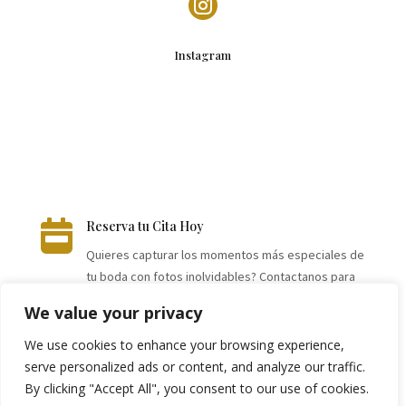

Instagram

Reserva tu Cita Hoy
Quieres capturar los momentos más especiales de
tu boda con fotos inolvidables? Contactanos para
obtener más información sobre nuestros servicios
We value your privacy
de fotos de bodas.
We use cookies to enhance your browsing experience,
serve personalized ads or content, and analyze our traffic.
Solicita Más Información
By clicking "Accept All", you consent to our use of cookies.